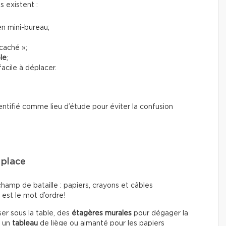
ns existent :
n mini-bureau;
caché »;
le
;
acile à déplacer.
entifié comme lieu d’étude pour éviter la confusion
 place
hamp de bataille : papiers, crayons et câbles
 est le mot d’ordre!
sser sous la table, des
étagères murales
pour dégager la
, un
tableau
de liège ou aimanté pour les papiers