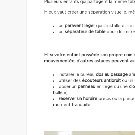
Plusieurs enfants qui partagent la même tabl
Mieux vaut créer une séparation visuelle, m
un
paravent léger
qui s’installe et se
un
séparateur de table
pour délimiter
Et si votre enfant possède son propre coin b
mouvementée, d’autres astuces peuvent aid
installer le bureau
dos au passage
afi
utiliser des
écouteurs antibruit
ou un 
poser un
panneau
en liège ou une
cl
bulle »;
réserver un horaire
précis où la pièce 
moment tranquille.