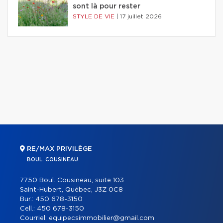
sont là pour rester
STYLE DE VIE
|
17 juillet 2026
RE/MAX PRIVILÈGE
BOUL. COUSINEAU
7750 Boul. Cousineau, suite 103
Saint-Hubert, Québec, J3Z 0C8
Bur.:
450 678-3150
Cell.:
450 678-3150
Courriel:
equipecsimmobilier@gmail.com