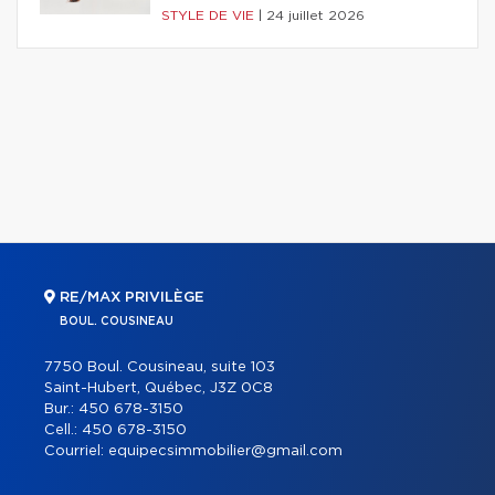
STYLE DE VIE
|
24 juillet 2026
RE/MAX PRIVILÈGE
BOUL. COUSINEAU
7750 Boul. Cousineau, suite 103
Saint-Hubert, Québec, J3Z 0C8
Bur.:
450 678-3150
Cell.:
450 678-3150
Courriel:
equipecsimmobilier@gmail.com